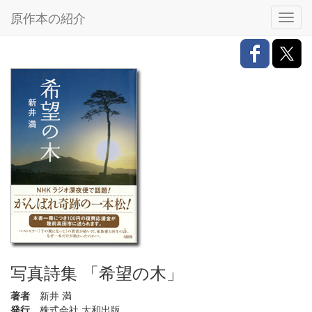
原作本の紹介
Toggl
navig
写真詩集 「希望の木」
著者
新井 満
発行
株式会社 大和出版