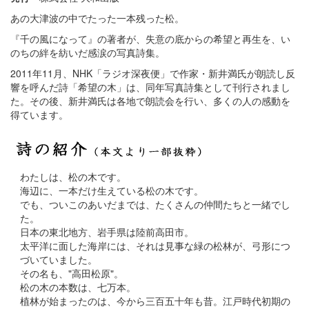
あの大津波の中でたった一本残った松。
『千の風になって』の著者が、失意の底からの希望と再生を、い
のちの絆を紡いだ感涙の写真詩集。
2011年11月、NHK「ラジオ深夜便」で作家・新井満氏が朗読し反
響を呼んだ詩「希望の木」は、同年写真詩集として刊行されまし
た。その後、新井満氏は各地で朗読会を行い、多くの人の感動を
得ています。
わたしは、松の木です。
海辺に、一本だけ生えている松の木です。
でも、ついこのあいだまでは、たくさんの仲間たちと一緒でし
た。
日本の東北地方、岩手県は陸前高田市。
太平洋に面した海岸には、それは見事な緑の松林が、弓形につ
づいていました。
その名も、"高田松原"。
松の木の本数は、七万本。
植林が始まったのは、今から三百五十年も昔。江戸時代初期の